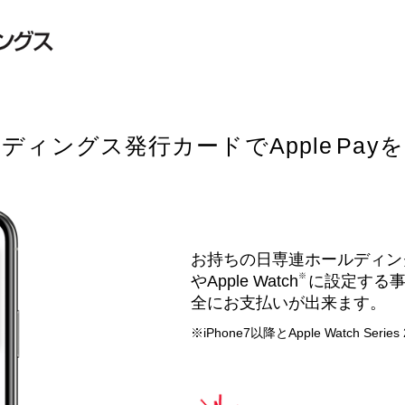
デ
ィ
ン
グ
ス
発
行
カ
ー
ド
で
A
p
p
l
e
P
a
y
を
お持ちの日専連ホールディング
※
やApple Watch
に設定する事で
全にお支払いが出来ます。
※iPhone7以降とApple Watch Serie