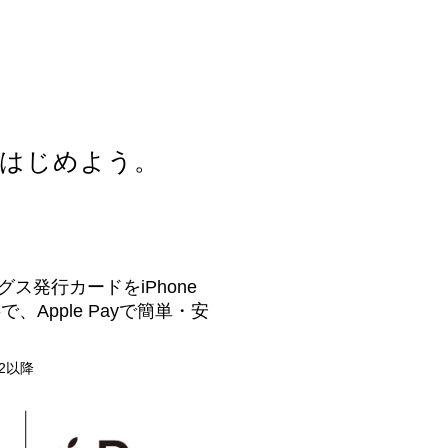
は
じ
め
よ
う
。
ス発行カードをiPhone
、Apple Payで簡単・安
s 2以降