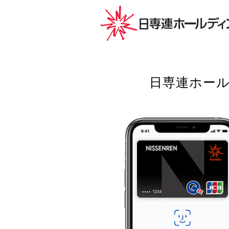
日
専
連
ホ
ー
ル