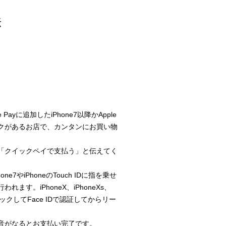
法
ayに追加したiPhone7以降かApple
Payマークがあるお店で、カンタンにお買い物
「クイックペイで支払う」と伝えてく
7やiPhoneのTouch IDに指を乗せ
す。iPhoneX、iPhoneXs、
ックしてFace IDで認証してからリー
音がなるとお支払い完了です。