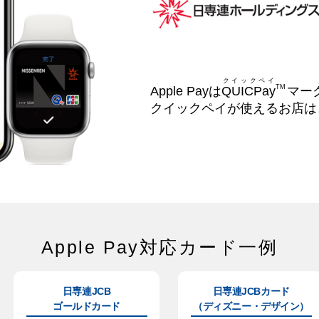
クイックペイ
TM
Apple Payは
QUICPay
マー
クイックペイが使えるお店は
Apple Pay対応カード一例
日専連JCB
日専連JCBカード
ゴールドカード
（ディズニー・デザイン）