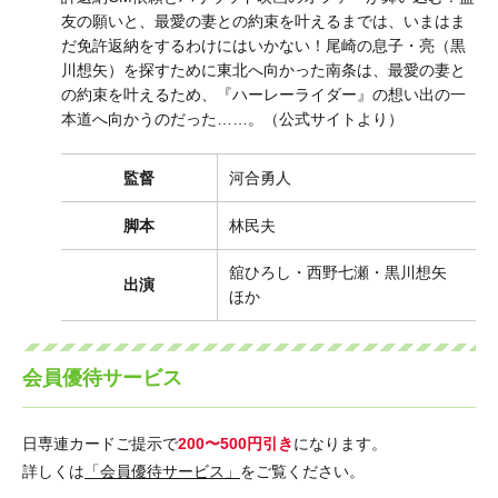
友の願いと、最愛の妻との約束を叶えるまでは、いまはま
だ免許返納をするわけにはいかない！尾崎の息子・亮（黒
川想矢）を探すために東北へ向かった南条は、最愛の妻と
の約束を叶えるため、『ハーレーライダー』の想い出の一
本道へ向かうのだった……。（公式サイトより）
監督
河合勇人
脚本
林民夫
舘ひろし・西野七瀬・黒川想矢
出演
ほか
会員優待サービス
日専連カードご提示で
200〜500円引き
になります。
詳しくは
「会員優待サービス」
をご覧ください。