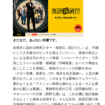
まだまだ、あぶない俳優です。
自他共に認める映画スター・南条弘（舘ひろし）は、70歳
にして人生最大のピンチを迎えていた——。南条の原点と
もいえる若き日の大ヒット映画『ハーレーライダー』で共
演したライバル俳優・尾崎誠（宇崎竜童）がバイク事故を
起こしたことを発端に、南条のコメントが誤解を生み、
〈スター俳優。南条弘（70）免許を自主返納へ〉と拡大解
釈されてしまったのだ。このままでは愛車のフェラーリに
乗れなくなる！アクション映画も撮れなくなる！そんな南
条の心配とは裏腹に、事務所社長の三宅（吉田鋼太郎）と
マネージャーの川奈（西野七瀬）は、これを機に免許返納
させよう！と南条を説得する。そんな矢先、政府広報の免
許返納CM依頼とハリウッド映画のオファーが舞い込む！盟