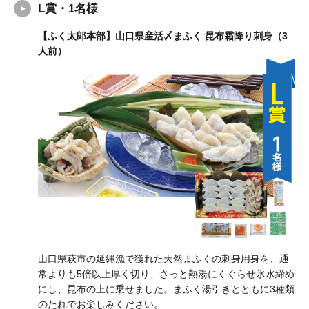
L賞・1名様
【ふく太郎本部】山口県産活〆まふく 昆布霜降り刺身（3
人前）
山口県萩市の延縄漁で獲れた天然まふくの刺身用身を、通
常よりも5倍以上厚く切り、さっと熱湯にくぐらせ氷水締め
にし、昆布の上に乗せました。まふく湯引きとともに3種類
のたれでお楽しみください。