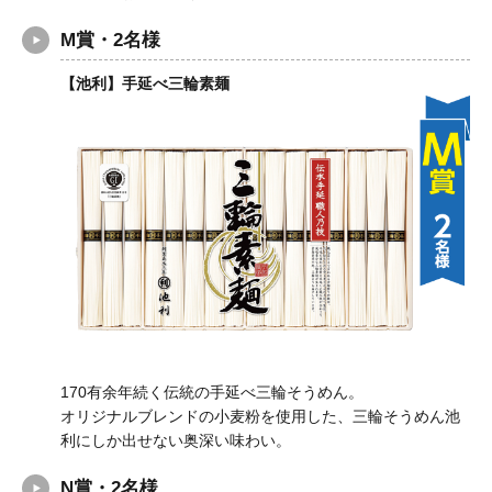
M賞・2名様
【池利】手延べ三輪素麺
170有余年続く伝統の手延べ三輪そうめん。
オリジナルブレンドの小麦粉を使用した、三輪そうめん池
利にしか出せない奥深い味わい。
N賞・2名様