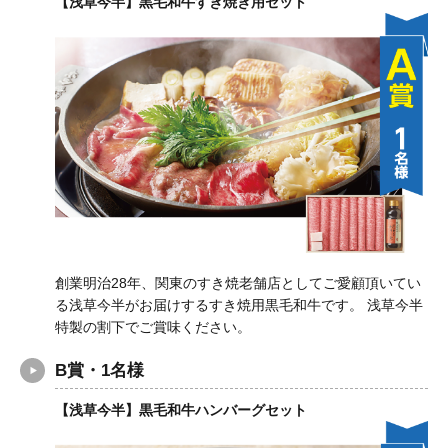
【浅草今半】黒毛和牛すき焼き用セット
創業明治28年、関東のすき焼老舗店としてご愛顧頂いてい
る浅草今半がお届けするすき焼用黒毛和牛です。 浅草今半
特製の割下でご賞味ください。
B賞・1名様
【浅草今半】黒毛和牛ハンバーグセット