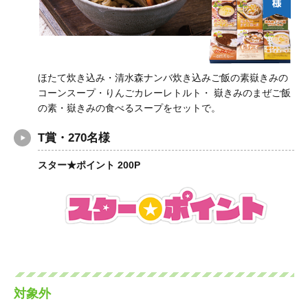
ほたて炊き込み・清水森ナンバ炊き込みご飯の素嶽きみの
コーンスープ・りんごカレーレトルト・ 嶽きみのまぜご飯
の素・嶽きみの食べるスープをセットで。
T賞・270名様
スター★ポイント 200P
対象外