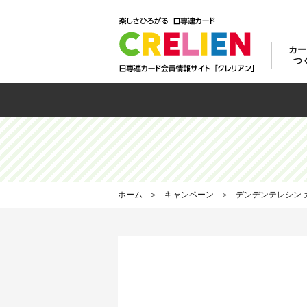
カー
つ
カ
日
お
ウ
お
カー
ご
カ
カ
ご
ご
日
ホーム
キャンペーン
デンデンテレシン カ