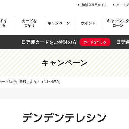
加盟店専用サイト
カード
CRELIEN | 日
ドを
カードを
キャッシン
キャンペーン
ポイント
くる
つかう
ローン
日専連カードをご検討の方
日専
カードをつくる
ードが届いたら
専連カード
借入れとご返済
ェブサービス
問い合わせ先
お申込みカード
ポイントの仕組み
ショッピングご利用方法
キャンペーン一覧
ギフトカード
キャッシングのご利用方法
テレホンサービス
お申込みの前に
ポイント合
日専連
ドをつくる
入会キャンペーン
ードをご利用になる前に
お引換商品
JCBの
ご利用の前に
インターネット
スタンダードカード
お支払方法
ウェブサービス会員
日専連ギフトカード
ATMで現金をお引き出し
日専連カード
家族で合
ード会員
キャンペーン
ご返済について
お電話
ゴールドカード
日専連ギフトカード
お支払方法の変更
全会員
JCBギフトカード
インターネットで口座へお振り込み
安心・安全な
一人で合
紹介キャンペーン
日専連シニア70（ナナマル）俱楽部
お引換方法
ご融資商品について
スター★ポ
商品概要
日専連シニア70（ナナマル）俱楽部
学生カード
スマホひとつで手軽に便利にお買物
当選者発表
QUOカード
ご入会の流れ
契約内容の確認と変更
専連サービスカウンター
ご利用可能店
カードラインナ
利用規定
提携カード
当選者のうれしい声
ギフトカード販売店
キャッシング専用「日専連プライムカード」
ード決済に登録しよう！（4/1〜6/30）
ご利用可能枠の確認と変更
追加カード
目的別加盟店一覧（一部）
ギフトカード業種別取扱店（一部抜粋）
紛失・盗難ダイヤル
暗証番号の確認と変更
キャッシング専用カード
日専連新規加盟店情報
「日専連プライムカード」
日専連プランニングローン
ご返済方法の変更
（フリーローン・多目的ローン・教育ローン