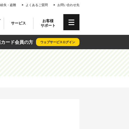
の紛失・盗難
よくあるご質問
お問い合わせ先
専連カード会員情報サイト「クレリア
グ
お客様
サービス
サポート
連カード会員の方
ウェブサービスログイン
算サービス
加盟店おトク情報
キャッシングご利用方法
会員優待サービス
お客様情報の変更
デンタルクレジット
おトクなキャンペーン情報
NISSENRENプレミアムクーポン
各種資料ダウンロード
よくあるご質問
が選ばれる理由
算
お借入れ方法
本人認証サービス
よくあるご質問
日専連カード
算
ご返済
（3Dセキュア）
イント募金
ATMのご案内
保険商品
ップ
）