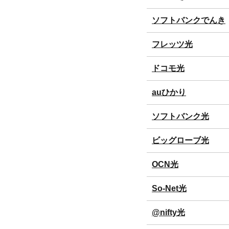
ソフトバンクでんき
フレッツ光
ドコモ光
auひかり
ソフトバンク光
ビッグローブ光
OCN光
So-Net光
@nifty光