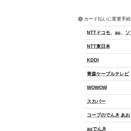
カード払いに変更手続
NTTドコモ
、
au
、
ソ
NTT東日本
KDDI
青森ケーブルテレビ
WOWOW
スカパー
コープのでんき あ
auでんき